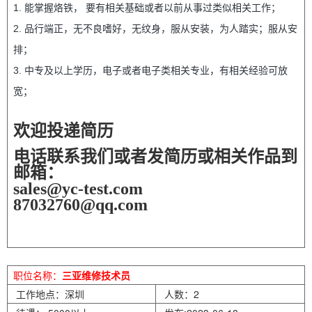
1. 能掌握烙铁， 要有相关基础或者以前从事过类似相关工作；
2. 品行端正，无不良嗜好，无纹身，服从安装，为人踏实；服从安
排；
3. 中专及以上学历，电子或者电子类相关专业，有相关经验可放
宽；
工作时间：
欢迎投递简历
8：00-12：00 13：30-17：30 加班有加班费
电话联系我们或者发简历或相关作品到
邮箱：
sales@yc-test.com
87032760@qq.com
职位名称：
三亚维修技术员
工作地点：深圳
人数：2