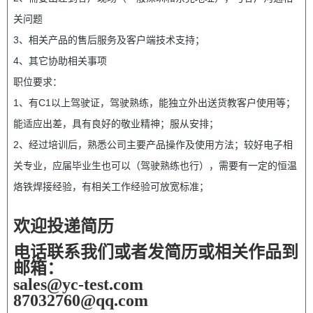
关问题
3、相关产品的售后服务及客户端技术支持；
4、其它协助相关事项
职位要求：
1、有C1以上驾驶证，驾驶熟练，能独立外出送货教客户使用等；
能适应出差，具有良好的敬业精神；服从安排；
2、经过培训后，熟悉公司主要产品操作及使用方法；较好电子相
关专业，应届毕业生也可以（驾驶熟练也行），需要有一定的恒温
烙铁焊接经验，有相关工作经验可放宽标准；
3、无不良嗜好，无纹身，做事认真负责；
欢迎投递简历
4、学习动手能力强；
电话联系我们或者发简历或相关作品到
5、年龄24-42岁；
邮箱：
sales@yc-test.com
87032760@qq.com